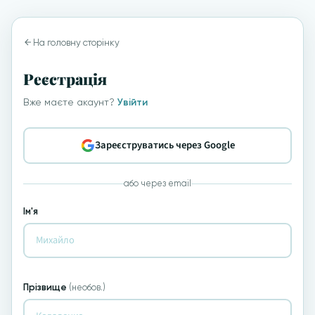
На головну сторінку
Реєстрація
Вже маєте акаунт?
Увійти
Зареєструватись через Google
або через email
Ім'я
Прізвище
(необов.)