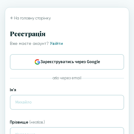
На головну сторінку
Реєстрація
Вже маєте акаунт?
Увійти
Зареєструватись через Google
або через email
Ім'я
Прізвище
(необов.)